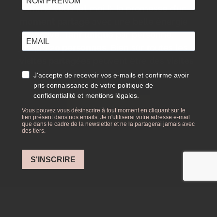
comme vous (et moi !), la promesse d’un
moment partagé
avec une belle énergie
collective.
Tarif unique
par personne,
jusqu’à
20 personnes
. Bien sûr toutes les
visites partagées
peuvent être des
visites
privées
!
En savoir plus