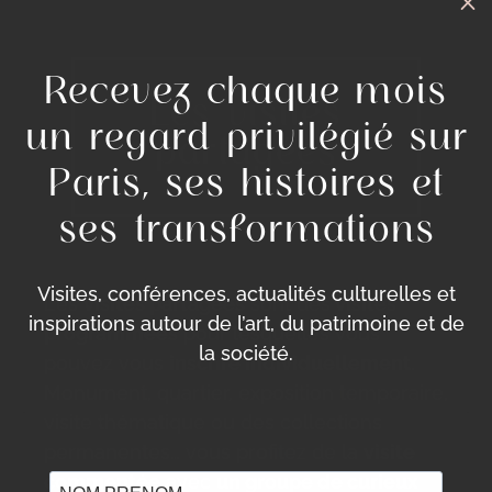
M
Recevez chaque mois
Les visites
un regard privilégié sur
partagées
Paris, ses histoires et
ses transformations
Visites, conférences, actualités culturelles et
Les
visites partagées
sont des
visites
inspirations autour de l’art, du patrimoine et de
programmées
pour lesquelles vous
la société.
pouvez vous
inscrire individuellement
.
Monument, quartier, exposition temporaire,
visite thématique ou des collections
permanentes… vous profitez de la
visite
commentée
avec
un groupe de curieux